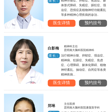
精神分裂症、抑郁症、焦虑症、躯
擅 长：
体形式障碍、失眠症、躁狂症、强
迫症、恐惧症及植物神经功能紊乱
等多种精神心理疾病的诊治..
医生详情
预约挂号
精神科主任
白影梅
昆明南大脑科医院精神科
治疗精神分裂、抑郁症、强迫症、
擅 长：
精神病、狂躁症、失眠症、焦虑
症、心理障碍、躯体化障碍、植物
神经紊乱、抽动症、自闭症等各类
精神疾病...
医生详情
预约挂号
主任医师
郑琳
昆明南大脑科医院康复医学科