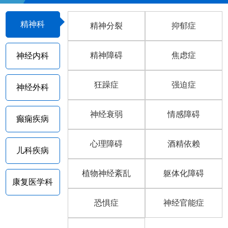
精神科
精神分裂
抑郁症
精神障碍
焦虑症
神经内科
狂躁症
强迫症
神经外科
神经衰弱
情感障碍
癫痫疾病
心理障碍
酒精依赖
儿科疾病
植物神经紊乱
躯体化障碍
康复医学科
恐惧症
神经官能症