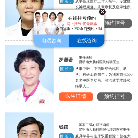
从事临床医疗工作30余年。专业擅
擅 长：
长神经康复、儿童康复及痉挛性疾
病的治疗。...
在线挂号预约
医生详情
预约挂号
网上挂号-优先就诊
今日咨询：
252
今日预约：
54
电话咨询
在线咨询
主任医师
罗珊珊
昆明南大脑科医院特聘医生
从事中医、中西医结合临床、教
擅 长：
学、科研工作40年，为我国首批500
名老中医李幼昌、张浩然学术经验
继承人...
医生详情
预约挂号
国家二级心理咨询师
钱镇
昆明南大脑科医院心理咨询室主任
兼具学界与临床双重积淀：曾在大
擅 长：