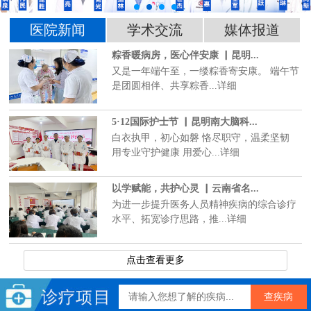
医院新闻
学术交流
媒体报道
粽香暖病房，医心伴安康 ▏昆明...
又是一年端午至，一缕粽香寄安康。 端午节
是团圆相伴、共享粽香...详细
5·12国际护士节 ▏昆明南大脑科...
白衣执甲，初心如磐 恪尽职守，温柔坚韧
用专业守护健康 用爱心...详细
以学赋能，共护心灵 ▏云南省名...
为进一步提升医务人员精神疾病的综合诊疗
水平、拓宽诊疗思路，推...详细
点击查看更多