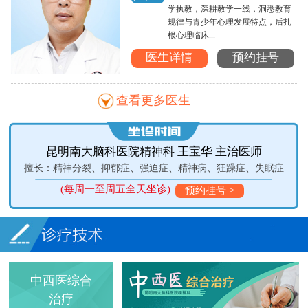
学执教，深耕教学一线，洞悉教育
规律与青少年心理发展特点，后扎
根心理临床...
医生详情
预约挂号
查看更多医生
昆明南大脑科医院精神科 王宝华 主治医师
擅长：精神分裂、抑郁症、强迫症、精神病、狂躁症、失眠症
(每周一至周五全天坐诊)
(
预约挂号 >
中西医综合
治疗